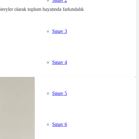
Sınav 2
ireyler olarak toplum hayatında farkındalık
Sınav 3
Sınav 4
Sınav 5
Sınav 6