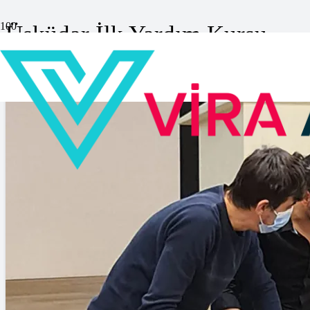
Üsküdar İlk Yardım Kursu
Anasayfa
»
Üsküdar İlk Yardım Kursu