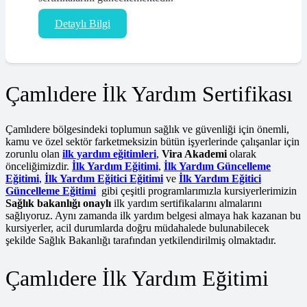
Detaylı Bilgi
Çamlıdere İlk Yardım Sertifikası
Çamlıdere bölgesindeki toplumun sağlık ve güvenliği için önemli,
kamu ve özel sektör farketmeksizin bütün işyerlerinde çalışanlar için
zorunlu olan
ilk yardım eğitimleri
,
Vira Akademi
olarak
önceliğimizdir.
İlk Yardım Eğitimi
,
İlk Yardım Güncelleme
Eğitimi
,
İlk Yardım Eğitici Eğitimi
ve
İlk Yardım Eğitici
Güncelleme Eğitimi
gibi çeşitli programlarımızla kursiyerlerimizin
Sağlık bakanlığı onaylı
ilk yardım sertifikalarını almalarını
sağlıyoruz. Aynı zamanda ilk yardım belgesi almaya hak kazanan bu
kursiyerler, acil durumlarda doğru müdahalede bulunabilecek
şekilde Sağlık Bakanlığı tarafından yetkilendirilmiş olmaktadır.
Çamlıdere İlk Yardım Eğitimi