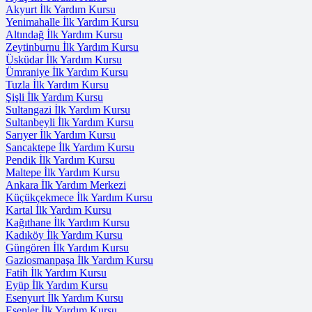
Akyurt İlk Yardım Kursu
Yenimahalle İlk Yardım Kursu
Altındağ İlk Yardım Kursu
Zeytinburnu İlk Yardım Kursu
Üsküdar İlk Yardım Kursu
Ümraniye İlk Yardım Kursu
Tuzla İlk Yardım Kursu
Şişli İlk Yardım Kursu
Sultangazi İlk Yardım Kursu
Sultanbeyli İlk Yardım Kursu
Sarıyer İlk Yardım Kursu
Sancaktepe İlk Yardım Kursu
Pendik İlk Yardım Kursu
Maltepe İlk Yardım Kursu
Ankara İlk Yardım Merkezi
Küçükçekmece İlk Yardım Kursu
Kartal İlk Yardım Kursu
Kağıthane İlk Yardım Kursu
Kadıköy İlk Yardım Kursu
Güngören İlk Yardım Kursu
Gaziosmanpaşa İlk Yardım Kursu
Fatih İlk Yardım Kursu
Eyüp İlk Yardım Kursu
Esenyurt İlk Yardım Kursu
Esenler İlk Yardım Kursu