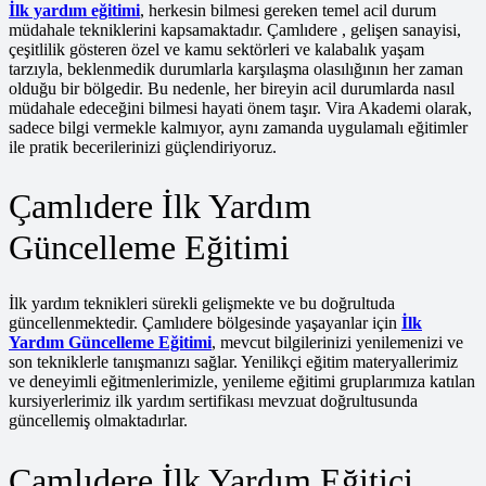
İlk yardım eğitimi
, herkesin bilmesi gereken temel acil durum
müdahale tekniklerini kapsamaktadır. Çamlıdere , gelişen sanayisi,
çeşitlilik gösteren özel ve kamu sektörleri ve kalabalık yaşam
tarzıyla, beklenmedik durumlarla karşılaşma olasılığının her zaman
olduğu bir bölgedir. Bu nedenle, her bireyin acil durumlarda nasıl
müdahale edeceğini bilmesi hayati önem taşır. Vira Akademi olarak,
sadece bilgi vermekle kalmıyor, aynı zamanda uygulamalı eğitimler
ile pratik becerilerinizi güçlendiriyoruz.
Çamlıdere İlk Yardım
Güncelleme Eğitimi
İlk yardım teknikleri sürekli gelişmekte ve bu doğrultuda
güncellenmektedir. Çamlıdere bölgesinde yaşayanlar için
İlk
Yardım Güncelleme Eğitimi
, mevcut bilgilerinizi yenilemenizi ve
son tekniklerle tanışmanızı sağlar. Yenilikçi eğitim materyallerimiz
ve deneyimli eğitmenlerimizle, yenileme eğitimi gruplarımıza katılan
kursiyerlerimiz ilk yardım sertifikası mevzuat doğrultusunda
güncellemiş olmaktadırlar.
Çamlıdere İlk Yardım Eğitici