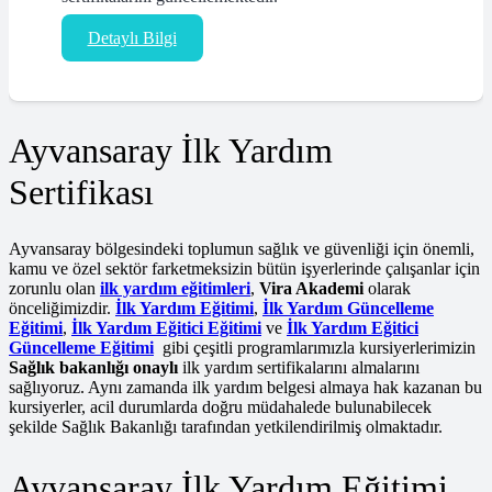
Detaylı Bilgi
Ayvansaray İlk Yardım
Sertifikası
Ayvansaray bölgesindeki toplumun sağlık ve güvenliği için önemli,
kamu ve özel sektör farketmeksizin bütün işyerlerinde çalışanlar için
zorunlu olan
ilk yardım eğitimleri
,
Vira Akademi
olarak
önceliğimizdir.
İlk Yardım Eğitimi
,
İlk Yardım Güncelleme
Eğitimi
,
İlk Yardım Eğitici Eğitimi
ve
İlk Yardım Eğitici
Güncelleme Eğitimi
gibi çeşitli programlarımızla kursiyerlerimizin
Sağlık bakanlığı onaylı
ilk yardım sertifikalarını almalarını
sağlıyoruz. Aynı zamanda ilk yardım belgesi almaya hak kazanan bu
kursiyerler, acil durumlarda doğru müdahalede bulunabilecek
şekilde Sağlık Bakanlığı tarafından yetkilendirilmiş olmaktadır.
Ayvansaray İlk Yardım Eğitimi