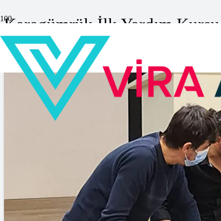
Karagümrük İlk Yardım Kursu
Anasayfa
»
Karagümrük İlk Yardım Kursu