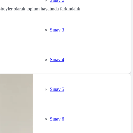
Sınav 2
ireyler olarak toplum hayatında farkındalık
Sınav 3
Sınav 4
Sınav 5
Sınav 6