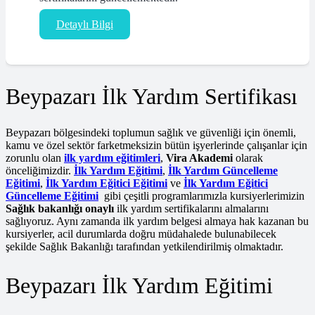
Detaylı Bilgi
Beypazarı İlk Yardım Sertifikası
Beypazarı bölgesindeki toplumun sağlık ve güvenliği için önemli,
kamu ve özel sektör farketmeksizin bütün işyerlerinde çalışanlar için
zorunlu olan
ilk yardım eğitimleri
,
Vira Akademi
olarak
önceliğimizdir.
İlk Yardım Eğitimi
,
İlk Yardım Güncelleme
Eğitimi
,
İlk Yardım Eğitici Eğitimi
ve
İlk Yardım Eğitici
Güncelleme Eğitimi
gibi çeşitli programlarımızla kursiyerlerimizin
Sağlık bakanlığı onaylı
ilk yardım sertifikalarını almalarını
sağlıyoruz. Aynı zamanda ilk yardım belgesi almaya hak kazanan bu
kursiyerler, acil durumlarda doğru müdahalede bulunabilecek
şekilde Sağlık Bakanlığı tarafından yetkilendirilmiş olmaktadır.
Beypazarı İlk Yardım Eğitimi