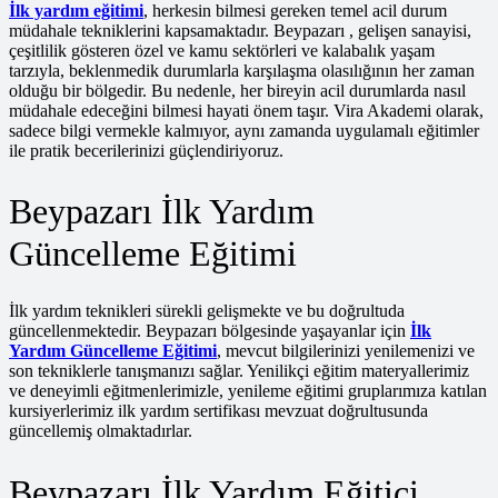
İlk yardım eğitimi
, herkesin bilmesi gereken temel acil durum
müdahale tekniklerini kapsamaktadır. Beypazarı , gelişen sanayisi,
çeşitlilik gösteren özel ve kamu sektörleri ve kalabalık yaşam
tarzıyla, beklenmedik durumlarla karşılaşma olasılığının her zaman
olduğu bir bölgedir. Bu nedenle, her bireyin acil durumlarda nasıl
müdahale edeceğini bilmesi hayati önem taşır. Vira Akademi olarak,
sadece bilgi vermekle kalmıyor, aynı zamanda uygulamalı eğitimler
ile pratik becerilerinizi güçlendiriyoruz.
Beypazarı İlk Yardım
Güncelleme Eğitimi
İlk yardım teknikleri sürekli gelişmekte ve bu doğrultuda
güncellenmektedir. Beypazarı bölgesinde yaşayanlar için
İlk
Yardım Güncelleme Eğitimi
, mevcut bilgilerinizi yenilemenizi ve
son tekniklerle tanışmanızı sağlar. Yenilikçi eğitim materyallerimiz
ve deneyimli eğitmenlerimizle, yenileme eğitimi gruplarımıza katılan
kursiyerlerimiz ilk yardım sertifikası mevzuat doğrultusunda
güncellemiş olmaktadırlar.
Beypazarı İlk Yardım Eğitici