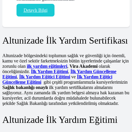
Detaylı Bilgi
Altunizade İlk Yardım Sertifikası
Altunizade bölgesindeki toplumun sağlık ve güvenliği için önemli,
kamu ve özel sektör farketmeksizin bütün işyerlerinde çalışanlar için
zorunlu olan
ilk yardım eğitimleri
,
Vira Akademi
olarak
önceliğimizdir.
İlk Yardım Eğitimi
,
İlk Yardım Güncelleme
Eğitimi
,
İlk Yardım Eğitici Eğitimi
ve
İlk Yardım Eğitici
Güncelleme Eğitimi
gibi çeşitli programlarımızla kursiyerlerimizin
Sağlık bakanlığı onaylı
ilk yardım sertifikalarını almalarını
sağlıyoruz. Aynı zamanda ilk yardım belgesi almaya hak kazanan bu
kursiyerler, acil durumlarda doğru müdahalede bulunabilecek
şekilde Sağlık Bakanlığı tarafından yetkilendirilmiş olmaktadır.
Altunizade İlk Yardım Eğitimi