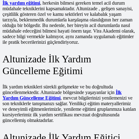
İlk yardım eğitimi
, herkesin bilmesi gereken temel acil durum
müdahale tekniklerini kapsamaktadır. Altunizade , gelişen sanayisi,
çeşitlilik gösteren özel ve kamu sektörleri ve kalabalık yaşam
tarzıyla, beklenmedik durumlarla karşılaşma olasılığının her zaman
olduğu bir bölgedir. Bu nedenle, her bireyin acil durumlarda nasıl
müdahale edeceğini bilmesi hayati önem taşır. Vira Akademi olarak,
sadece bilgi vermekle kalmıyor, aynı zamanda uygulamalı eğitimler
ile pratik becerilerinizi güçlendiriyoruz.
Altunizade İlk Yardım
Güncelleme Eğitimi
İlk yardım teknikleri sürekli gelişmekte ve bu doğrultuda
güncellenmektedir. Altunizade bölgesinde yaşayanlar için
İlk
Yardım Güncelleme Eğitimi
, mevcut bilgilerinizi yenilemenizi ve
son tekniklerle tanışmanızı sağlar. Yenilikçi eğitim materyallerimiz
ve deneyimli eğitmenlerimizle, yenileme eğitimi gruplarımıza katılan
kursiyerlerimiz ilk yardım sertifikası mevzuat doğrultusunda
güncellemiş olmaktadırlar.
Altunizade İlk Yardım Eğitici