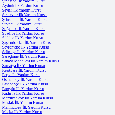
Şirintepe İlk Yardım Kursu
Aydınlı İlk Yardım Kursu
Şeyhli İlk Yardım Kursu
Şirinevler İlk Yardım Kursu
Şehremini İlk Yardım Kursu
Sirkeci İlk Yardım Kursu
Soğanlık İlk Yardım Kursu
Suadiye İlk Yardım Kursu
Sütlüce İlk Yardım Kursu
Şaşkınbakkal İlk Yardım Kursu
Seyrantepe İlk Yardım Kursu
Selimiye İlk Yardım Kursu
Saraçhane İlk Yardım Kursu
Sanayi Mahallesi İlk Yardım Kursu
Samatya İlk Yardım Kursu
Reşitpaşa İlk Yardım Kursu
Perpa İlk Yardım Kursu
Osmanbey İlk Yardım Kursu
Paşabahçe İlk Yardım Kursu
Pangaltı İlk Yardım Kursu
Kadırga İlk Yardım Kursu
Merdivenköy İlk Yardım Kursu
Maslak İlk Yardım Kursu
Mahmutbey İlk Yardım Kursu
Maçka İlk Yardım Kursu