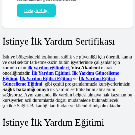
Detaylı Bilgi
İstinye İlk Yardım Sertifikası
İstinye bölgesindeki toplumun sağlık ve güvenliği için önemli, kamu
ve özel sektör farketmeksizin bütün işyerlerinde çalışanlar için
zorunlu olan
ilk yardım eğitimleri
,
Vira Akademi
olarak
önceliğimizdir.
İlk Yardım Eğitimi
,
İlk Yardım Güncelleme
Eğitimi
,
İlk Yardım Eğitici Eğitimi
ve
İlk Yardım Eğitici
Güncelleme Eğitimi
gibi çeşitli programlarımızla kursiyerlerimizin
Sağlık bakanlığı onaylı
ilk yardım sertifikalarını almalarını
sağlıyoruz. Aynı zamanda ilk yardım belgesi almaya hak kazanan bu
kursiyerler, acil durumlarda doğru müdahalede bulunabilecek
şekilde Sağlık Bakanlığı tarafından yetkilendirilmiş olmaktadır.
İstinye İlk Yardım Eğitimi