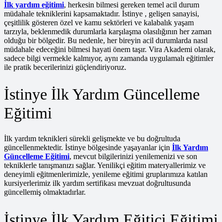
İlk yardım eğitimi
, herkesin bilmesi gereken temel acil durum
müdahale tekniklerini kapsamaktadır. İstinye , gelişen sanayisi,
çeşitlilik gösteren özel ve kamu sektörleri ve kalabalık yaşam
tarzıyla, beklenmedik durumlarla karşılaşma olasılığının her zaman
olduğu bir bölgedir. Bu nedenle, her bireyin acil durumlarda nasıl
müdahale edeceğini bilmesi hayati önem taşır. Vira Akademi olarak,
sadece bilgi vermekle kalmıyor, aynı zamanda uygulamalı eğitimler
ile pratik becerilerinizi güçlendiriyoruz.
İstinye İlk Yardım Güncelleme
Eğitimi
İlk yardım teknikleri sürekli gelişmekte ve bu doğrultuda
güncellenmektedir. İstinye bölgesinde yaşayanlar için
İlk Yardım
Güncelleme Eğitimi
, mevcut bilgilerinizi yenilemenizi ve son
tekniklerle tanışmanızı sağlar. Yenilikçi eğitim materyallerimiz ve
deneyimli eğitmenlerimizle, yenileme eğitimi gruplarımıza katılan
kursiyerlerimiz ilk yardım sertifikası mevzuat doğrultusunda
güncellemiş olmaktadırlar.
İstinye İlk Yardım Eğitici Eğitimi