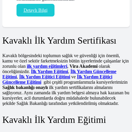
Detaylı Bilgi
Kavaklı İlk Yardım Sertifikası
Kavaklı bölgesindeki toplumun sağlık ve güvenliği için önemli,
kamu ve özel sektör farketmeksizin bütün işyerlerinde çalışanlar için
zorunlu olan
ilk yardım eğitimleri
,
Vira Akademi
olarak
önceliğimizdir.
İlk Yardım Eğitimi
,
İlk Yardım Güncelleme
Eğitimi
,
İlk Yardım Eğitici Eğitimi
ve
İlk Yardım Eğitici
Güncelleme Eğitimi
gibi çeşitli programlarımızla kursiyerlerimizin
Sağlık bakanlığı onaylı
ilk yardım sertifikalarını almalarını
sağlıyoruz. Aynı zamanda ilk yardım belgesi almaya hak kazanan bu
kursiyerler, acil durumlarda doğru müdahalede bulunabilecek
şekilde Sağlık Bakanlığı tarafından yetkilendirilmiş olmaktadır.
Kavaklı İlk Yardım Eğitimi