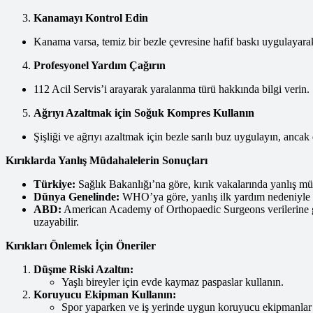
Kanamayı Kontrol Edin
Kanama varsa, temiz bir bezle çevresine hafif baskı uygulayar
Profesyonel Yardım Çağırın
112 Acil Servis’i arayarak yaralanma türü hakkında bilgi verin.
Ağrıyı Azaltmak için Soğuk Kompres Kullanın
Şişliği ve ağrıyı azaltmak için bezle sarılı buz uygulayın, anca
Kırıklarda Yanlış Müdahalelerin Sonuçları
Türkiye:
Sağlık Bakanlığı’na göre, kırık vakalarında yanlış m
Dünya Genelinde:
WHO’ya göre, yanlış ilk yardım nedeniyle k
ABD:
American Academy of Orthopaedic Surgeons verilerine gör
uzayabilir.
Kırıkları Önlemek İçin Öneriler
Düşme Riski Azaltın:
Yaşlı bireyler için evde kaymaz paspaslar kullanın.
Koruyucu Ekipman Kullanın:
Spor yaparken ve iş yerinde uygun koruyucu ekipmanlar 