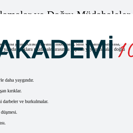
ulamalar ve Doğru Müdahaleler
oğru Müdahaleler
kulma sonucu bozulmasıyla ortaya çıkan yaralanmalardır. Genellikle
meydana gelir. Kırıklara yanlış müdahale, sinir ve damar hasarına,
 Bu yazıda kırıklara müdahale sırasında yapılan yaygın hatalar, doğru
yle daha yaygındır.
an kırıklar.
ni darbeler ve burkulmalar.
n düşmesi.
sı.