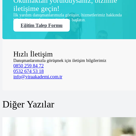
Okumaktan yorulduysanız, bizimle
iletişime geçin!
İlk yardım danışmanlarımızla görüşün, hizmetlerimiz hakkında
bilgi edinin ve başvuru sürecinizi başlatın.
Eğitim Talep Formu
Hızlı İletişim
Danışmanlarımızla görüşmek için iletişim bilgilerimiz
0850 259 84 72
0532 674 53 18
info@viraakademi.com.tr
Diğer Yazılar