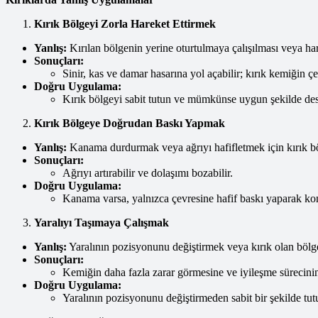
Kırık Bölgeyi Zorla Hareket Ettirmek
Yanlış:
Kırılan bölgenin yerine oturtulmaya çalışılması veya hare
Sonuçları:
Sinir, kas ve damar hasarına yol açabilir; kırık kemiğin ç
Doğru Uygulama:
Kırık bölgeyi sabit tutun ve mümkünse uygun şekilde des
Kırık Bölgeye Doğrudan Baskı Yapmak
Yanlış:
Kanama durdurmak veya ağrıyı hafifletmek için kırık b
Sonuçları:
Ağrıyı artırabilir ve dolaşımı bozabilir.
Doğru Uygulama:
Kanama varsa, yalnızca çevresine hafif baskı yaparak kon
Yaralıyı Taşımaya Çalışmak
Yanlış:
Yaralının pozisyonunu değiştirmek veya kırık olan bölg
Sonuçları:
Kemiğin daha fazla zarar görmesine ve iyileşme sürecinin
Doğru Uygulama:
Yaralının pozisyonunu değiştirmeden sabit bir şekilde tut