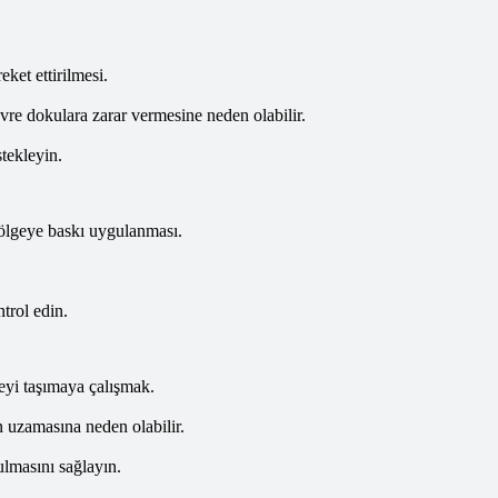
ket ettirilmesi.
evre dokulara zarar vermesine neden olabilir.
tekleyin.
ölgeye baskı uygulanması.
trol edin.
eyi taşımaya çalışmak.
 uzamasına neden olabilir.
ulmasını sağlayın.