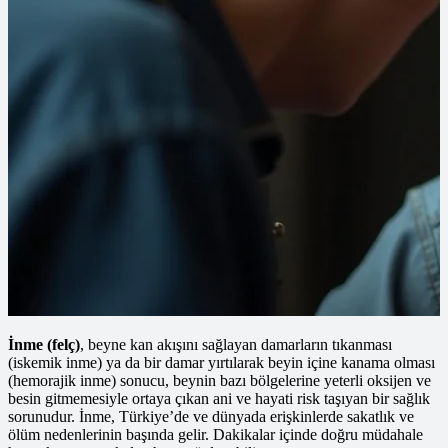
İnme (felç)
, beyne kan akışını sağlayan damarların tıkanması
(iskemik inme) ya da bir damar yırtılarak beyin içine kanama olması
(hemorajik inme) sonucu, beynin bazı bölgelerine yeterli oksijen ve
besin gitmemesiyle ortaya çıkan ani ve hayati risk taşıyan bir sağlık
sorunudur. İnme, Türkiye’de ve dünyada erişkinlerde sakatlık ve
ölüm nedenlerinin başında gelir. Dakikalar içinde doğru müdahale