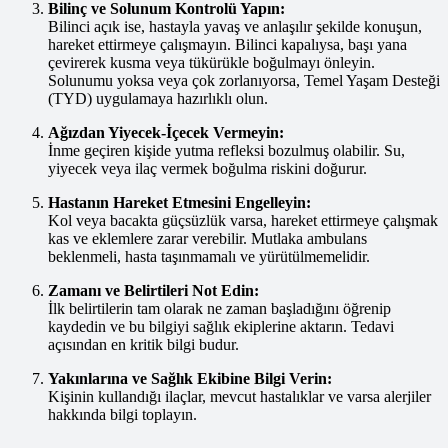
Bilinç ve Solunum Kontrolü Yapın:
Bilinci açık ise, hastayla yavaş ve anlaşılır şekilde konuşun,
hareket ettirmeye çalışmayın. Bilinci kapalıysa, başı yana
çevirerek kusma veya tükürükle boğulmayı önleyin.
Solunumu yoksa veya çok zorlanıyorsa, Temel Yaşam Desteği
(TYD) uygulamaya hazırlıklı olun.
Ağızdan Yiyecek-İçecek Vermeyin:
İnme geçiren kişide yutma refleksi bozulmuş olabilir. Su,
yiyecek veya ilaç vermek boğulma riskini doğurur.
Hastanın Hareket Etmesini Engelleyin:
Kol veya bacakta güçsüzlük varsa, hareket ettirmeye çalışmak
kas ve eklemlere zarar verebilir. Mutlaka ambulans
beklenmeli, hasta taşınmamalı ve yürütülmemelidir.
Zamanı ve Belirtileri Not Edin:
İlk belirtilerin tam olarak ne zaman başladığını öğrenip
kaydedin ve bu bilgiyi sağlık ekiplerine aktarın. Tedavi
açısından en kritik bilgi budur.
Yakınlarına ve Sağlık Ekibine Bilgi Verin:
Kişinin kullandığı ilaçlar, mevcut hastalıklar ve varsa alerjiler
hakkında bilgi toplayın.