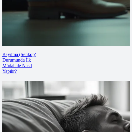
Bayılma (Senkop)
Durumunda İlk
Müdahale Nasıl
Yapılır?