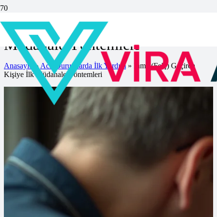
İnme (Felç) Geçiren Kişiye İlk
Müdahale Yöntemleri
Anasayfa
»
Acil Durumlarda İlk Yardım
»
İnme (Felç) Geçiren
Kişiye İlk Müdahale Yöntemleri