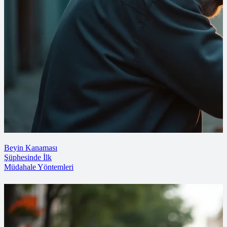
Beyin Kanaması
Şüphesinde İlk
Müdahale Yöntemleri