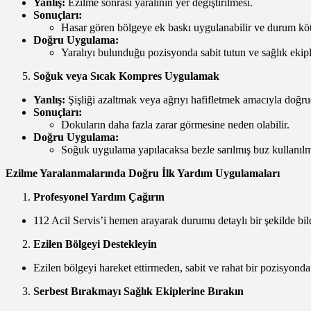
Yanlış:
Ezilme sonrası yaralının yer değiştirilmesi.
Sonuçları:
Hasar gören bölgeye ek baskı uygulanabilir ve durum kötü
Doğru Uygulama:
Yaralıyı bulunduğu pozisyonda sabit tutun ve sağlık ekipl
Soğuk veya Sıcak Kompres Uygulamak
Yanlış:
Şişliği azaltmak veya ağrıyı hafifletmek amacıyla doğ
Sonuçları:
Dokuların daha fazla zarar görmesine neden olabilir.
Doğru Uygulama:
Soğuk uygulama yapılacaksa bezle sarılmış buz kullanılm
Ezilme Yaralanmalarında Doğru İlk Yardım Uygulamaları
Profesyonel Yardım Çağırın
112 Acil Servis’i hemen arayarak durumu detaylı bir şekilde bild
Ezilen Bölgeyi Destekleyin
Ezilen bölgeyi hareket ettirmeden, sabit ve rahat bir pozisyonda
Serbest Bırakmayı Sağlık Ekiplerine Bırakın