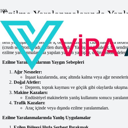
Ezilme Yaralanmalarında Yanl
Anasayfa
»
İlk Yardım
»
Ezilme Yaralanmalarında Yanlış Uygulamala
Ezilme yaralanmaları
, genellikle ağır bir cismin vücut üzerinde ba
hem yumuşak doku hem de iç organlar üzerinde ciddi hasarlara neden 
(crush sendromu) adı verilen durumdur. Yanlış müdahaleler, bu sendromu
ezilme yaralanmalarında yapılan yaygın yanlışlar, doğru müdahaleler v
Ezilme Yaralanmalarının Yaygın Sebepleri
Ağır Nesneler:
İnşaat kazalarında, araç altında kalma veya ağır nesneler
Doğal Afetler:
Deprem, toprak kayması ve göçük gibi olaylarda sıkışma
Makine Kazaları:
Endüstriyel makinelerin yanlış kullanımı sonucu yaralanm
Trafik Kazaları:
Araç içinde veya dışında ezilme yaralanmaları.
Ezilme Yaralanmalarında Yanlış Uygulamalar
Ezilen Bölgeyi Hızla Serbest Bırakmak