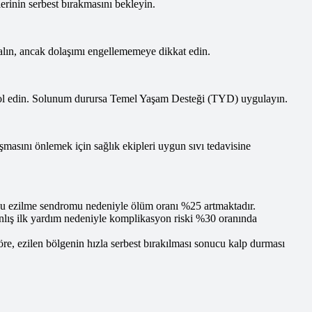
erinin serbest bırakmasını bekleyin.
a alın, ancak dolaşımı engellememeye dikkat edin.
ontrol edin. Solunum durursa Temel Yaşam Desteği (TYD) uygulayın.
şmasını önlemek için sağlık ekipleri uygun sıvı tedavisine
 ezilme sendromu nedeniyle ölüm oranı %25 artmaktadır.
ış ilk yardım nedeniyle komplikasyon riski %30 oranında
e, ezilen bölgenin hızla serbest bırakılması sonucu kalp durması