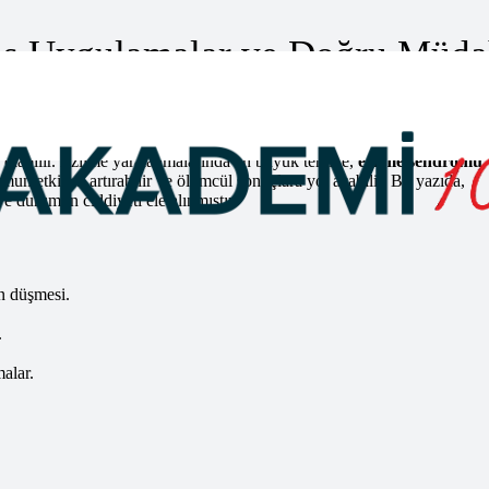
ış Uygulamalar ve Doğru Müda
r ve Doğru Müdahaleler
skı oluşturması veya sıkışma sonucu meydana gelir. Bu tür yaralanmalar,
olabilir. Ezilme yaralanmalarında en büyük tehlike,
ezilme sendromu
n etkisini artırabilir ve ölümcül sonuçlara yol açabilir. Bu yazıda,
e durumun ciddiyeti ele alınmıştır.
in düşmesi.
.
alar.