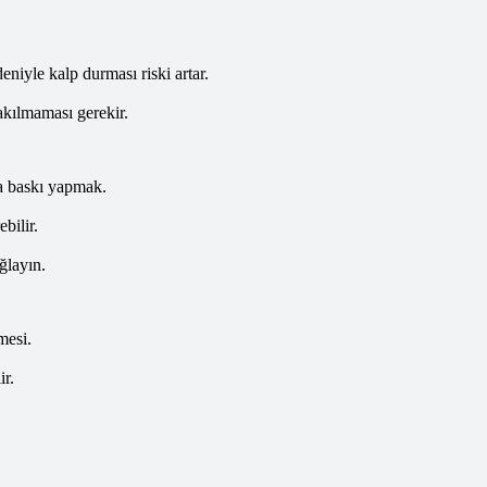
iyle kalp durması riski artar.
akılmaması gerekir.
a baskı yapmak.
bilir.
ğlayın.
mesi.
r.