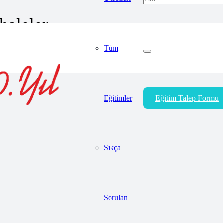
haleler
Tüm
Eğitimler
Eğitim Talep Formu
Sıkça
Sorulan