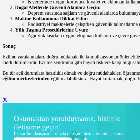
İş yerlerinde uygun koruyucu kıyafet ve ekipman kullanı
Doğal Afetlerde Güvenli Alanlara Geçin:
Deprem sırasında sağlam ve güvenli alanlarda bulunmaya
Makine Kullanımına Dikkat Edin:
Endüstriyel makinelerle çalışırken güvenlik talimatlarına
Yük Taşıma Prosedürlerine Uyun:
Ağır yük taşırken uygun ekipman kullanın ve çevre güven
Sonuç
Ezilme yaralanmaları, doğru müdahale ile komplikasyonlar önlenebile
ciddi durumlardır. Ezilme sendromu gibi hayati risklere karşı bilgi sah
Bu tür acil durumlara hazırlıklı olmak ve doğru müdahaleleri öğrenm
eğitim merkezlerinden
eğitim alabilirsiniz. Hayat kurtarmak, doğru bi
Okumaktan yorulduysanız, bizimle
iletişime geçin!
İlk yardım danışmanlarımızla görüşün, hizmetlerimiz hakkında
bilgi edinin ve başvuru sürecinizi başlatın.