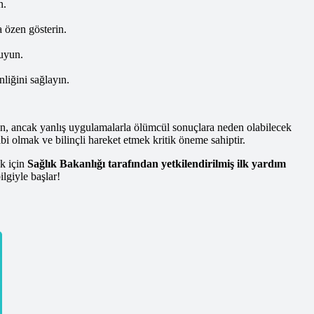
n.
 özen gösterin.
 uyun.
liğini sağlayın.
n, ancak yanlış uygulamalarla ölümcül sonuçlara neden olabilecek
ibi olmak ve bilinçli hareket etmek kritik öneme sahiptir.
ek için
Sağlık Bakanlığı tarafından yetkilendirilmiş ilk yardım
lgiyle başlar!