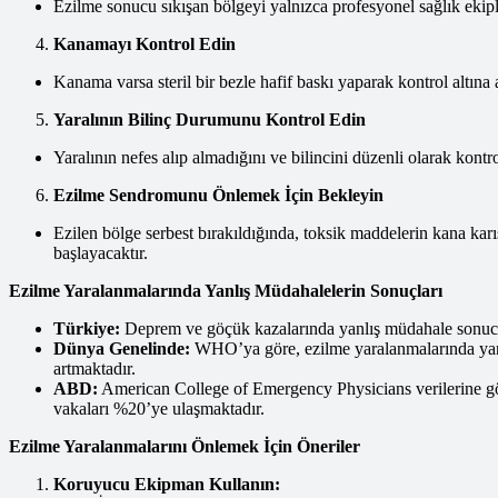
Ezilme sonucu sıkışan bölgeyi yalnızca profesyonel sağlık ekipl
Kanamayı Kontrol Edin
Kanama varsa steril bir bezle hafif baskı yaparak kontrol altın
Yaralının Bilinç Durumunu Kontrol Edin
Yaralının nefes alıp almadığını ve bilincini düzenli olarak k
Ezilme Sendromunu Önlemek İçin Bekleyin
Ezilen bölge serbest bırakıldığında, toksik maddelerin kana karı
başlayacaktır.
Ezilme Yaralanmalarında Yanlış Müdahalelerin Sonuçları
Türkiye:
Deprem ve göçük kazalarında yanlış müdahale sonucu
Dünya Genelinde:
WHO’ya göre, ezilme yaralanmalarında yanl
artmaktadır.
ABD:
American College of Emergency Physicians verilerine gör
vakaları %20’ye ulaşmaktadır.
Ezilme Yaralanmalarını Önlemek İçin Öneriler
Koruyucu Ekipman Kullanın: