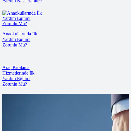
Yardım Nasıl Yapılır?
Anaokullarında İlk
Yardım Eğitimi
Zorunlu Mu?
Araç Kiralama
Hizmetlerinde İlk
Yardım Eğitimi
Zorunlu Mu?