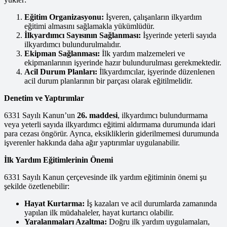
Eğitim Organizasyonu:
İşveren, çalışanların ilkyardım
eğitimi almasını sağlamakla yükümlüdür.
İlkyardımcı Sayısının Sağlanması:
İşyerinde yeterli sayıda
ilkyardımcı bulundurulmalıdır.
Ekipman Sağlanması:
İlk yardım malzemeleri ve
ekipmanlarının işyerinde hazır bulundurulması gerekmektedir.
Acil Durum Planları:
İlkyardımcılar, işyerinde düzenlenen
acil durum planlarının bir parçası olarak eğitilmelidir.
Denetim ve Yaptırımlar
6331 Sayılı Kanun’un
26. maddesi
, ilkyardımcı bulundurmama
veya yeterli sayıda ilkyardımcı eğitimi aldırmama durumunda idari
para cezası öngörür. Ayrıca, eksikliklerin giderilmemesi durumunda
işverenler hakkında daha ağır yaptırımlar uygulanabilir.
İlk Yardım Eğitimlerinin Önemi
6331 Sayılı Kanun çerçevesinde ilk yardım eğitiminin önemi şu
şekilde özetlenebilir:
Hayat Kurtarma:
İş kazaları ve acil durumlarda zamanında
yapılan ilk müdahaleler, hayat kurtarıcı olabilir.
Yaralanmaları Azaltma:
Doğru ilk yardım uygulamaları,