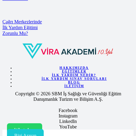
Çağrı Merkezlerinde
İlk Yardım Eğitimi
Zorunlu Mu?
HAKKIMIZDA
EĞITIMLER
İLK YARDIM NEDIR?
İLK YARDIM SINAV SORULARI
BLOG
İLETIŞIM
Copyright © 2026 SBM İş Sağlığı ve Güvenliği Eğitim
Danışmanlık Turizm ve Bilişim A.Ş.
Facebook
Instagram
LinkedIn
YouTube
WhatsApp
Bizi Arayın