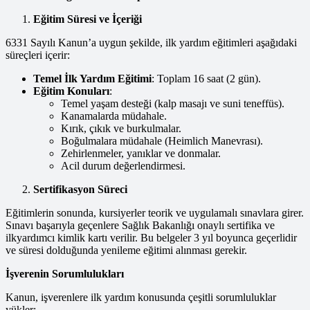
Eğitim Süresi ve İçeriği
6331 Sayılı Kanun’a uygun şekilde, ilk yardım eğitimleri aşağıdaki
süreçleri içerir:
Temel İlk Yardım Eğitimi
: Toplam 16 saat (2 gün).
Eğitim Konuları
:
Temel yaşam desteği (kalp masajı ve suni teneffüs).
Kanamalarda müdahale.
Kırık, çıkık ve burkulmalar.
Boğulmalara müdahale (Heimlich Manevrası).
Zehirlenmeler, yanıklar ve donmalar.
Acil durum değerlendirmesi.
Sertifikasyon Süreci
Eğitimlerin sonunda, kursiyerler teorik ve uygulamalı sınavlara girer.
Sınavı başarıyla geçenlere Sağlık Bakanlığı onaylı sertifika ve
ilkyardımcı kimlik kartı verilir. Bu belgeler 3 yıl boyunca geçerlidir
ve süresi dolduğunda yenileme eğitimi alınması gerekir.
İşverenin Sorumlulukları
Kanun, işverenlere ilk yardım konusunda çeşitli sorumluluklar
yükler: