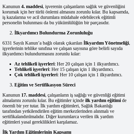
Kanunun
4. maddesi
, işverenin çalışanların sağlık ve güvenliğini
korumak için her türlü önlemi almasını zorunlu kılar. Bu kapsamda,
iş kazalarına ve acil durumlara müdahale edebilecek eğitimli
personelin bulunması da bu yükümlülüğün bir parçasıdır.
İlkyardımcı Bulundurma Zorunluluğu
6331 Sayılı Kanun’a bağlı olarak çıkarılan
İlkyardım Yönetmeliği
,
işyerlerinin tehlike sınıfına ve çalışan sayısına göre belirli sayıda
ilkyardımcı bulundurmasını zorunlu kılar:
Az tehlikeli işyerleri
: Her 20 çalışan için 1 ilkyardımcı.
Tehlikeli işyerleri
: Her 15 çalışan için 1 ilkyardımcı.
Çok tehlikeli işyerleri
: Her 10 çalışan için 1 ilkyardımcı.
Eğitim ve Sertifikasyon Süreci
Kanunun
17. maddesi
, çalışanların iş sağlığı ve güvenliği eğitimi
almalarını zorunlu kılar. Bu eğitimler içinde
ilk yardım eğitimi
de
önemli bir yer tutar. İlk yardım eğitimleri, Sağlık Bakanlığı
tarafından yetkilendirilen eğitim merkezlerinden alınmalı ve
sertifikalandırılmalıdır. Diğer kurumlarca verilen ilk yardım
eğitimleri yasal gereklilikleri karşılamaz.
İlk Yardım Eğitimlerinin Kapsamı