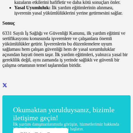
kazaların etkilerini hafifletir ve daha kötü sonuçları önler.
Yasal Uyumluluk:
İlk yardım eğitimlerinin alınması,
işverenin yasal yükümlülüklerini yerine getirmesini sağlar.
Sonuç
6331 Sayılı İş Sağlığı ve Güvenliği Kanunu, ilk yardım eğitimi ve
sertifikasyonu konusunda işverenlere ve çalışanlara önemli
yükümlülükler getirir. İşverenlerin bu düzenlemelere uyum
sağlaması hem çalışan güvenliği hem de yasal sorumluluklar
açısından hayati önem taşır. İlk yardım eğitimleri, yalnızca yasal bir
gereklilik değil, aynı zamanda iş yerinde sağlıklı ve güvenli bir
çalışma ortamının temel taşlarından biridir.
Okumaktan yorulduysanız, bizimle
iletişime geçin!
İlk yardım danışmanlarımızla görüşün, hizmetlerimiz hakkında
bilgi edinin ve başvuru sürecinizi başlatın.