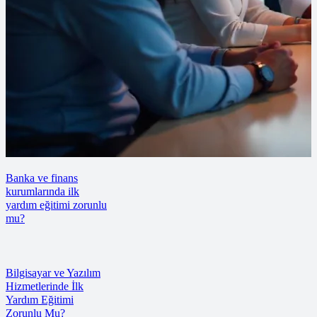
Banka ve finans
kurumlarında ilk
yardım eğitimi zorunlu
mu?
Bilgisayar ve Yazılım
Hizmetlerinde İlk
Yardım Eğitimi
Zorunlu Mu?