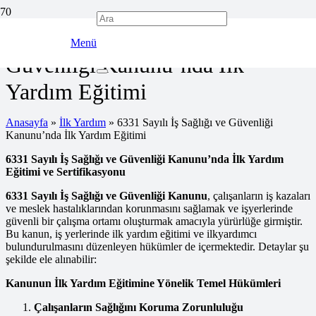
6331 Sayılı İş Sağlığı ve
Menü
Güvenliği Kanunu’nda İlk
Yardım Eğitimi
Anasayfa
»
İlk Yardım
»
6331 Sayılı İş Sağlığı ve Güvenliği
Kanunu’nda İlk Yardım Eğitimi
6331 Sayılı İş Sağlığı ve Güvenliği Kanunu’nda İlk Yardım
Eğitimi ve Sertifikasyonu
6331 Sayılı İş Sağlığı ve Güvenliği Kanunu
, çalışanların iş kazaları
ve meslek hastalıklarından korunmasını sağlamak ve işyerlerinde
güvenli bir çalışma ortamı oluşturmak amacıyla yürürlüğe girmiştir.
Bu kanun, iş yerlerinde ilk yardım eğitimi ve ilkyardımcı
bulundurulmasını düzenleyen hükümler de içermektedir. Detaylar şu
şekilde ele alınabilir:
Kanunun İlk Yardım Eğitimine Yönelik Temel Hükümleri
Çalışanların Sağlığını Koruma Zorunluluğu